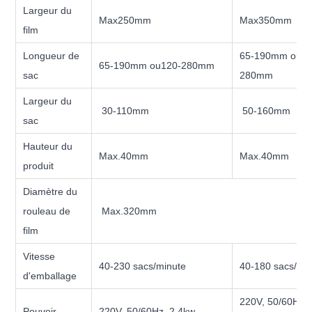
Largeur du
Max250mm
Max350mm
film
Longueur de
65-190mm ou12
65-190mm ou120-280mm
sac
280mm
Largeur du
30-110mm
50-160mm
sac
Hauteur du
Max.40mm
Max.40mm
produit
Diamètre du
rouleau de
Max.320mm
film
Vitesse
40-230 sacs/minute
40-180 sacs/mi
d'emballage
220V, 50/60Hz,
Pouvoir
220V, 50/60Hz, 2.4kw