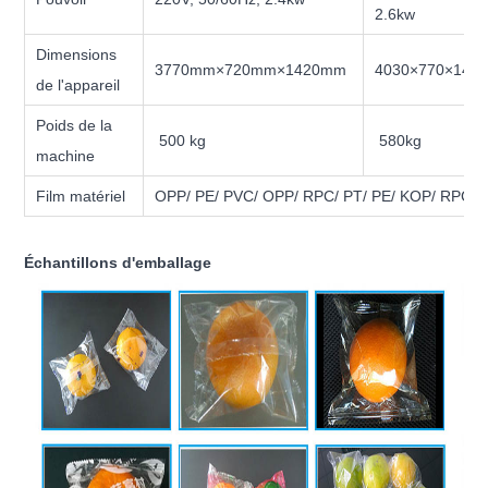
2.6kw
Dimensions
3770mm×720mm×1420mm
4030×770×142
de l'appareil
Poids de la
500 kg
580kg
machine
Film matériel
OPP/ PE/ PVC/ OPP/ RPC/ PT/ PE/ KOP/ RPC/ Fi
Échantillons d'emballage